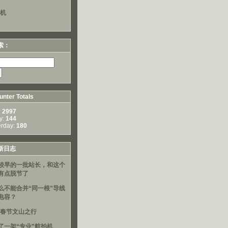
算机
索：
nter Totals
:
2997
y:
144
erday:
180
新日志
较早的一批站长，和这个
有点脱节了
么不能合并“同一根”导线
电容？
16春节文山之行
了一架“专业”航拍机