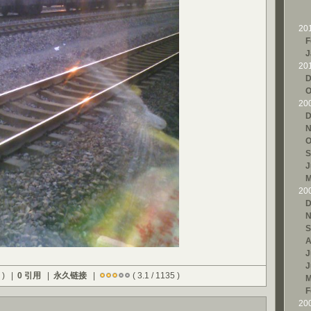
20
F
J
20
D
O
20
D
N
O
S
J
M
20
D
N
S
A
J
J
 ) |
0 引用
|
永久链接
|
( 3.1 / 1135 )
M
F
20