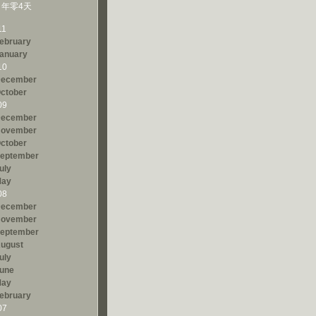
年零4天
11
ebruary
anuary
10
ecember
ctober
09
ecember
ovember
ctober
eptember
uly
ay
08
ecember
ovember
eptember
ugust
uly
une
ay
ebruary
07