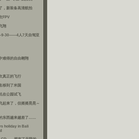
了，新装备高清航拍
次FPV
飞翔
3-9-30——4人7天自驾亚
中难得的自由翱翔
次真正的飞行
名移到了米国
机在公园试飞
飞起来了，但摇摇晃晃～
的东西越来越差了……
s holiday in Bali
nd