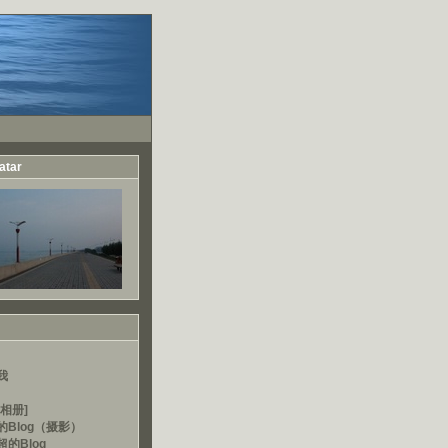
atar
我
相册]
的Blog（摄影）
的Blog