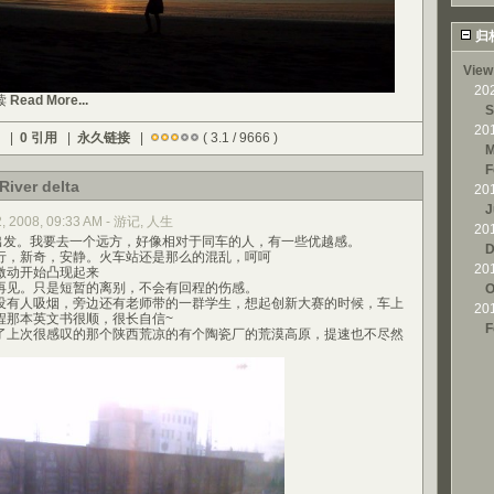
归
View
20
读
Read More...
S
20
) |
0 引用
|
永久链接
|
( 3.1 / 9666 )
M
F
River delta
20
J
2, 2008, 09:33 AM - 游记, 人生
20
发。我要去一个远方，好像相对于同车的人，有一些优越感。
D
，新奇，安静。火车站还是那么的混乱，呵呵
20
动开始凸现起来
见。只是短暂的离别，不会有回程的伤感。
O
有人吸烟，旁边还有老师带的一群学生，想起创新大赛的时候，车上
20
程那本英文书很顺，很长自信~
F
上次很感叹的那个陕西荒凉的有个陶瓷厂的荒漠高原，提速也不尽然