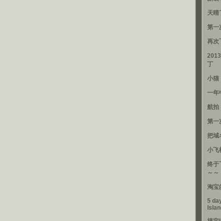
天晴
第一
再次
201
丁
小猫
一年
航拍
第一
把域
小飞
终于
～～
淘宝
5 day
Isla