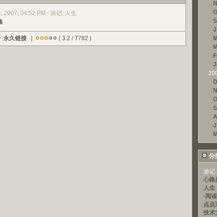
N
O
4, 2007, 04:52 PM - 游记, 人生
S
集
J
|
永久链接
|
( 3.2 / 7782 )
M
M
F
J
20
D
N
O
S
A
J
M
分
游记
心路
人生
-阅
点点
技术