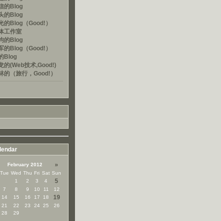
的Blog
的Blog
的Blog（Good!）
体工作室
的Blog
的Blog（Good!）
Blog
的(Web技术,Good!)
林的（旅行，Good!）
lendar
»
February 2012
Tue
Wed
Thu
Fri
Sat
Sun
5
1
2
3
4
7
8
9
10
11
12
19
14
15
16
17
18
21
22
23
24
25
26
28
29