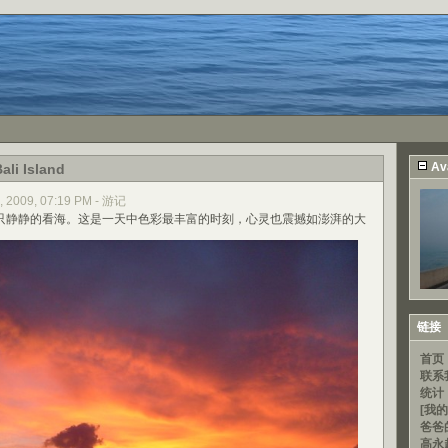
Av
ali Island
, 2009, 07:19 PM - 游记
静静的看海。这是一天中色彩最丰富的时刻，心灵也震撼如澎湃的大
链接
首页
联系
统计
[我的
爸爸
高永超