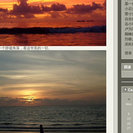
梁一信
小石头
雷小光
自在
岳小均
卢为军
顾峰的
刘春龙
吴松
个静谧角落，看这华美的一切。
登录
我读
Ca
«
Mon
6
13
20
27