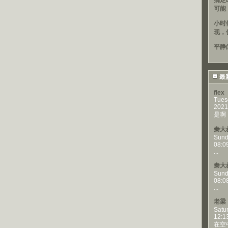
搞定
可能
小时
现，
平静
最
flex
Tues
2021
是啊，
秦大
Sund
08:0
...
秦大
Sund
08:0
...
老梁
Satu
12:1
在空