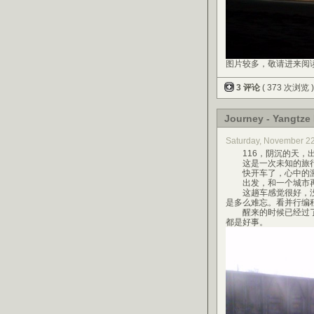
图片较多，敬请进来阅
3 评论
( 373 次浏览 
Journey - Yangtze 
Saturday, November 2
116，阴沉的天，出
这是一次未知的旅行
快开车了，心中的激
出发，和一个城市再
这趟车感觉很好，没
是多么难忘。看并行编
醒来的时候已经过了
都是好事。