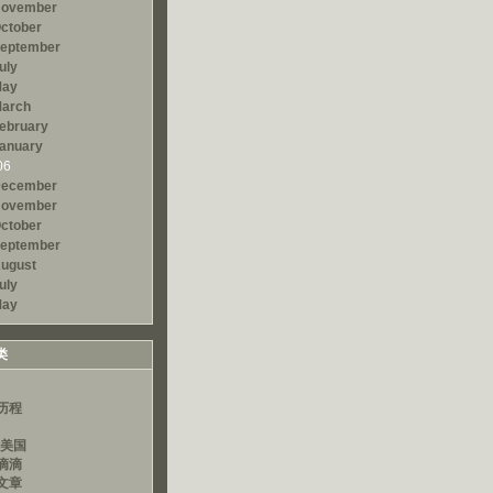
ovember
ctober
eptember
uly
ay
arch
ebruary
anuary
06
ecember
ovember
ctober
eptember
ugust
uly
ay
类
历程
读美国
滴滴
文章