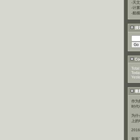
-天文
-计
-航模
搜
Cou
Total
Toda
Yest
最
作为
时代
为什
上的
20
新装