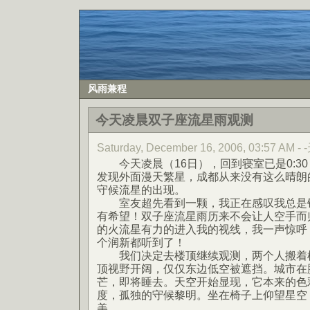
风雨兼程
今天凌晨双子座流星雨观测
Saturday, December 16, 2006, 03:57 AM -
今天凌晨（16日），回到寝室已是0:3
发现外面漫天繁星，成都从来没有这么晴朗
守候流星的出现。
室友超先看到一颗，我正在感叹我总是错
有希望！双子座流星雨历来不会让人空手而
的火流星有力的进入我的视线，我一声惊呼
个润新都听到了！
我们决定去楼顶继续观测，两个人搬着椅
顶视野开阔，仅仅东边低空被遮挡。城市在
芒，即将睡去。天空开始显现，它本来的色
度，孤独的守候黎明。坐在椅子上仰望星空
美。