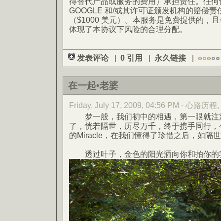
得替代产品或服务的费用）承担责任。任何
GOOGLE 和/或其许可证颁发机构的赔偿
（$1000 美元）。本服务是免费提供的，
体现了本协议下风险的合理分配。
发表评论
|
0 引用
|
永久链接
|
在一起•老婆
Friday, July 17, 2009, 04:56 PM - 心路历程
梦一般，我们初中的相遇，第一眼就注定
了，恍若隔世，历尽万千，终于携手同行，
的Miracle，在我们懂得了珍惜之后，如
透过叶子，金色的阳光洒向你和拍你的