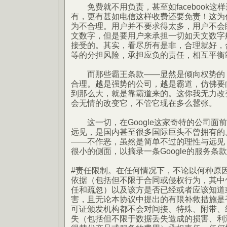
免费就不用负责，甚至如facebook这
有，更有甚如电信这样收费还要免责！这为
为不合理。用户并不要求得太多，用户不会眼红
文数字，但是要用户来承担一切如天文数字
接受的。其实，看尽所有是非，合理就好，
等的分担风险，承担应负的责任，相互平衡
而那些霸王条款——显然是倾向权势的，
合理。越是强势的公司，越是霸道，仿佛要
到那么大，就是靠霸道来的。这你我无力改
会无情的改变它，不管它现在多么嚣张。
这一切，在Google这家奇特的公司面前改
远见，是国内甚至很多国际巨头不曾拥有的
——不作恶，虽然是简单不过的理性与远见
很小的侧面，以摘录一条Google的服务条
#责任限制。在任何情况下，不论以何种原
依据（包括但不限于合同或侵权行为，其中
任和疏忽）以及该方是否已经或者应该知道
害，且无论本协议中提出的有限补救措施是否
可证颁发机构都不会对间接、特殊、附带、
失（包括但不限于数据丢失造成的损害、利