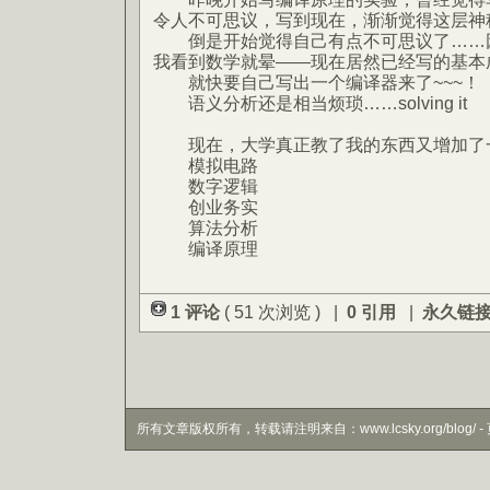
令人不可思议，写到现在，渐渐觉得这层神
倒是开始觉得自己有点不可思议了……因
我看到数学就晕——现在居然已经写的基本
就快要自己写出一个编译器来了~~~！
语义分析还是相当烦琐……solving it
现在，大学真正教了我的东西又增加了
模拟电路
数字逻辑
创业务实
算法分析
编译原理
1 评论
( 51 次浏览 ) |
0 引用
|
永久链
所有文章版权所有，转载请注明来自：www.lcsky.org/blog/ - 页面生成