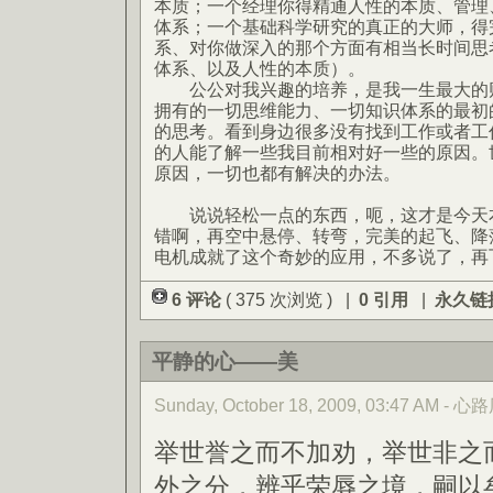
本质；一个经理你得精通人性的本质、管理
体系；一个基础科学研究的真正的大师，得
系、对你做深入的那个方面有相当长时间思
体系、以及人性的本质）。
公公对我兴趣的培养，是我一生最大的财
拥有的一切思维能力、一切知识体系的最初
的思考。看到身边很多没有找到工作或者工
的人能了解一些我目前相对好一些的原因。世
原因，一切也都有解决的办法。
说说轻松一点的东西，呃，这才是今天本
错啊，再空中悬停、转弯，完美的起飞、降
电机成就了这个奇妙的应用，不多说了，再
6 评论
( 375 次浏览 ) |
0 引用
|
永久链
平静的心——美
Sunday, October 18, 2009, 03:47 AM -
举世誉之而不加劝，举世非之
外之分，辨乎荣辱之境，嗣以