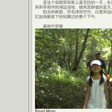
是这个假期里和家人最无忧的一天，长湖
风和草相伴的湖边湿地，微风里静谧的蓝天
阳光和树荫、羽毛球和空竹、白鹭和远处
忆如画般留下轻轻飘过的整个下午。
森林中穿梭
Read More...