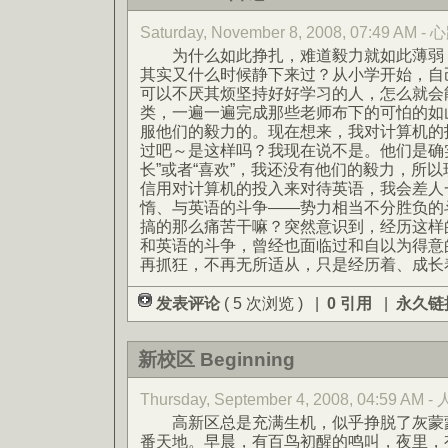
Saturday, November 8, 2008, 07:49 AM
为什么如此挣扎，难道毅力就如此薄弱？
其实又什么时候静下来过？从小学开始，自
可以不厌其烦坚持好好学习的人，怎么就会
类，一遍一遍完成那些老师布下的可怕的如
服他们的毅力的。现在想来，我对计算机的
过吧～是这样吗？我现在说不是。他们是确
长”或者“喜欢”，我还没有他们的毅力，所
信用对计算机的投入来对待英语，我会差人
惰、与英语的斗争——势力相当不分胜负的
搞的那么痛苦干嘛？突然意识到，经历这样
和英语的斗争，曾经也面临过和自以为得意
再抓狂，不再无所适从，只是经历着、成长
发表评论
( 5 次浏览 ) |
0 引用
|
永久链
新校区 Beginning
Thursday, September 4, 2008, 04:59 AM -
高新区总是充满生机，似乎挣脱了灰蒙蒙
番天地。早晨，有百鸟初醒的鸣叫，夜里，