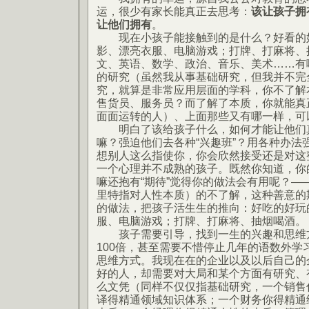
运，很少有家长能真正去思考：
该让孩子拥
让他们拥有
。
现在小孩子能接触到的是什么？好看的好
影、漂亮衣服、电脑游戏；打牌、打麻将、
文、英语、数学、政治、音乐、美术……有
的研究（虽然我从事基础研究，但我并不完
究，就算是非常应用层面的学科，你不了解
售货员、服务员？而了解了本质，你就能真
面面运转的人）、上面那些又有哪一样，可
明白了该给孩子什么，如何才能让他们真
嘛？强迫他们去各种“兴趣班”？用各种办法
想别人这么指使你，你会欣然接受还是对这
一个心理并不成熟的孩子。既然你知道，你
嘛还抱有“期待”觉得你的做法会有用呢？—
里特指对人性本质）的不了解，这种善意的
的做法，把孩子活生生的推向：好吃的好玩
服、电脑游戏；打牌、打麻将、抽烟喝酒。
孩子需要引导，找到一生的兴趣和思维方
100倍，甚至需要不惜停止几年的语数外学
思维方式。我现在在的企业以及以后自己的
好的人，却需要对大局和某个方面有研究、
么文凭（同样不仅仅指基础研究，一个销售
译得精通领域知识体系；一个财务你得精通