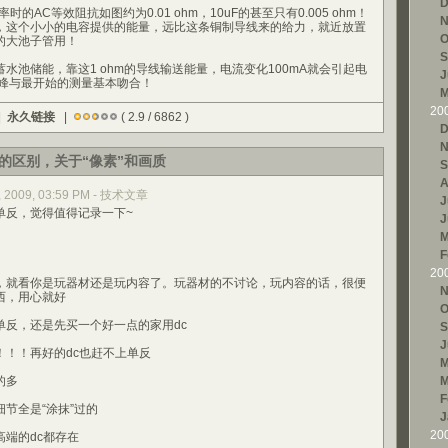
D
时的AC等效阻抗如图约为0.01 ohm，10uF的甚至只有0.005 ohm！
N
，这个小小的电容提供的能量，远比这条铜制导线来的给力，就近放置
O
的大池子管用！
S
水池储能，靠这1 ohm的导线输送能量，电流变化100mA就会引起电
J
尖峰与最开始的测量基本吻合！
M
20
|
永久链接
|
( 2.9 / 6862 )
D
N
的区别，关于“像素”和画质
S
A
3, 2009, 03:59 PM - 技术文章
J
反，觉得值得记录一下~
J
M
F
20
就看你是玩器材还是玩内容了。玩器材的不讨论，玩内容的话，很便
N
西，用心就好
O
，还是先买一个好一点的家用dc
S
J
！再好的dc也赶不上单反
M
的多
M
F
全是“涂抹”过的
J
20
端的dc都存在